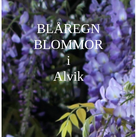
BLÅREGN
BLOMMOR
i
Alvik